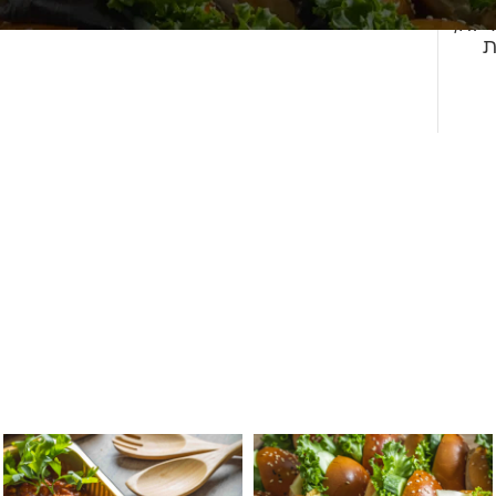
 זה,
ת