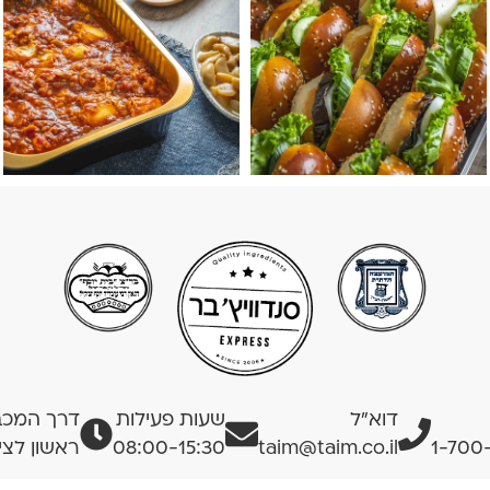
דוא”ל
שעות פעילות
דרך המכבים
1-700
taim@taim.co.il
08:00-15:30
ראשון לציו
ות
שאלות נפוצות
בלוג
צרו קשר
תקנון האתר
ביטול עסקה