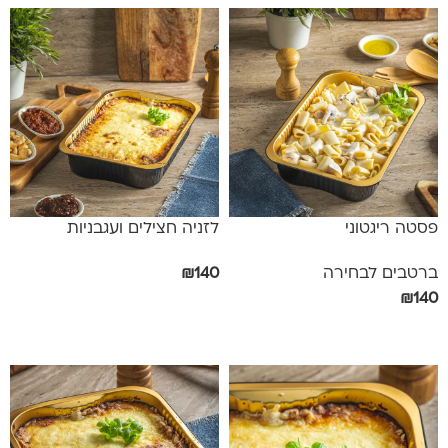
פסטה ריגטוני
לזניה חצילים ועגבניות
ברטבים לבחירה
140
₪
₪
140
אפשרויות
בחר אפשרויות