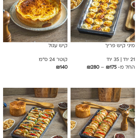
מיני קיש פריך
קיש עגול
21 יח' | 35 יח'
קוטר 24 ס"מ
החל מ-
175
₪
–
280
₪
140
₪
בחר אפשרויות
אפשרויות