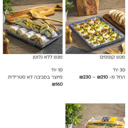
מגש קנפסים
מגש ללא גלוטן
30 יח'
10 יח'
החל מ-
210
₪
–
230
₪
מיוצר בסביבה לא סטרילית
₪
160
בחר אפשרויות
אפשרויות