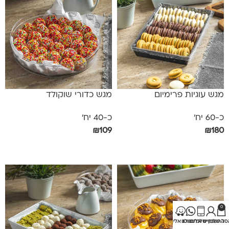
מגש עוגיות פרימיום
מגש כדורי שוקולד
כ-60 יח'
כ-40 יח'
₪
109
₪
180
הוספה לסל
בחר אפשרויות
0
סל שלי
החשבון שלי
חייגו אלינו
כתבו לנו
נווטו אלינו