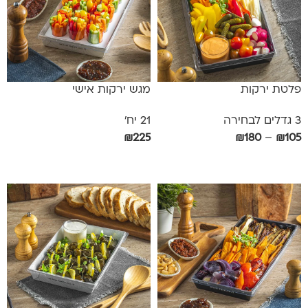
פלטת ירקות
מגש ירקות אישי
3 גדלים לבחירה
21 יח'
₪
225
₪
180
–
₪
105
בחר אפשרויות
הוספה לסל