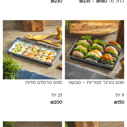
החל מ-
180
₪
–
235
₪
230
₪
בחר אפשרויות
הוספה לסל
מגש בורגר פטריות – טבעוני
מגש טרטלט מלוח
9 יח'
21 יח'
₪
200
₪
150
הוספה לסל
הוספה לסל