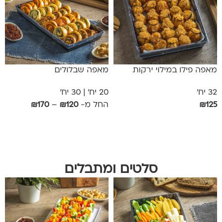
מאפה פילו במילוי ירקות
מאפה שבלולים
32 יח'
20 יח' | 30 יח'
125
₪
החל מ-
120
₪
–
170
₪
הוספה לסל
בחר אפשרויות
סלטים ומתבלים