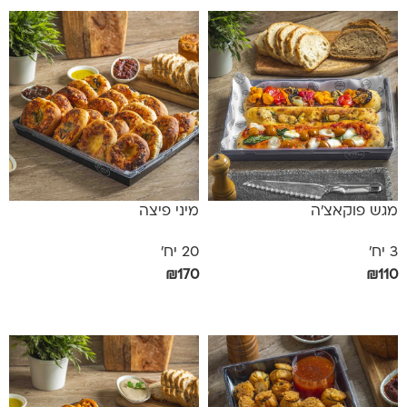
מגש פוקאצ'ה
מיני פיצה
3 יח'
20 יח'
₪
170
₪
110
אפשרויות
הוספה לסל