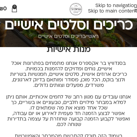
Skip to navigation
0
₪
0
Skip to main content
כריכים וסלטים אישיים
ראשי
כריכים וסלטים אישיים
מנות אישיות
בסנדוויץ בר אקספרס אנחנו מתמחים בפתרונות אוכל
אישיים, נוחים ומדויקים להזמנות בכמויות.
כריכים ארוזים אישית, סלטים אישיים, חמגשיות בשריות
ולנצ' בוקס, הכל מוכן, מסודר ומותאם בדיוק לארגונים,
משרדים, מפעלים וצוותים גדולים.
אנחנו עובדים עם מגוון רחב של לחמים איכותיים, אותם ניתן
למלא במבחר מילויים חלביים, טבעוניים או בשריים, כך
שכל אחד מוצא את מה שמתאים לו.
אפשר לבצע הזמנה חד פעמית לאירוע או יום עבודה,
ואפשר לקבוע הזמנה קבועה שחוזרת על עצמה בתדירות
שנוחה לכם.
בעמוד הזה תוכלו להתרשם מהמבחר והאפשרויות