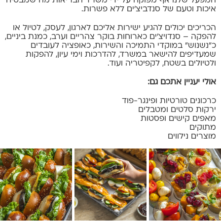
המפעל שלנו אף מפוקח על ידי משרד הבריאות מה שמבטיח
איכות וטעם של סנדביצ’ים ללא פשרות.
הכריכים יכולים להגיע ישירות אליכם לארגון, לעסק, לטיול או
להפקה – סנדויצ’ים כארוחות בוקר צהריים וערב, כמנת ביניים,
כ”נשנוש” במוקדי התמיכה והשירות, כאופציה לעובדים
שמעדיפים להישאר במשרד, להדרכות וימי עיון, להפקות
ולטיולים בשטח, לקפיטריה ועוד.
אולי יעניין אתכם גם:
כרכונים טורטיות ופינגר-פוד
ירקות סלטים ומטבלים
מאפים קישים ופסטות
מתוקים
מוצרים נילווים