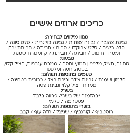
כריכים ארוזים אישיים
מגוון מילווים לבחירה:
גבינת צהובה / גבינה צפתית / גבינה בולגרית / סלט טונה /
סלט ביצים / סלט אבוקדו / סביח / חביתה / חביתת ירק
וממרח חומוס / חביתה / חביתת ירק וממרח שמנת
טבעוני:
טחינה, חציל, מלפפון חמוץ וחסה / ממרח עגבניות, חציל קלוי,
בטטה, חסה ומלפפון
טעמים בתוספת תשלום:
סלמון ושמנת / גבינת צ'דר וריבת בצל / כרובית בטחינה /
ממרח חציל קלוי וגבינת פטה
בשרי:
*בהזמנה של בשרי/ פרווה בלבד
פסטרמה / סלמי
בשרי בתוספת תשלום:
רוסטביף / קורנביף / שניצל / חזה עוף / קבב