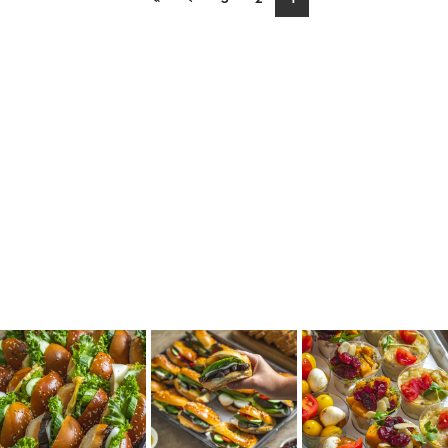
»
›
3
2
1