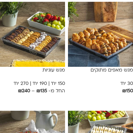
מגש מאפים מתוקים
מגש עוגיות
30 יח'
150 יח' | 190 יח' | 270 יח'
150
₪
החל מ-
135
₪
–
240
₪
הוספה לסל
בחר אפשרויות