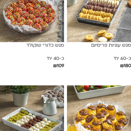
מגש עוגיות פרימיום
מגש כדורי שוקולד
כ-60 יח'
כ-40 יח'
₪
109
₪
180
הוספה לסל
בחר אפשרויות