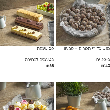
מגש כדורי תמרים – טבעוני
פס שמנת
כ-40 יח'
בטעמים לבחירה
₪
68
₪
140
הוספה לסל
בחר אפשרויות