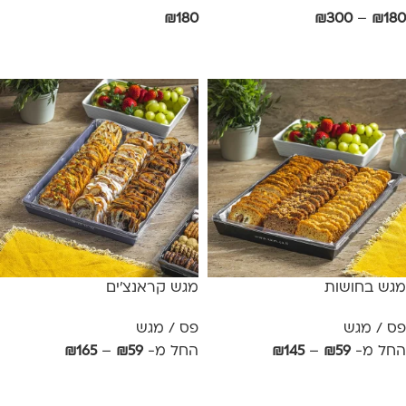
₪
180
₪
300
–
₪
180
בחר אפשרויות
הוספה לסל
מגש בחושות
מגש קראנצ'ים
פס / מגש
פס / מגש
החל מ-
59
₪
–
145
₪
החל מ-
59
₪
–
165
₪
אפשרויות
אפשרויות