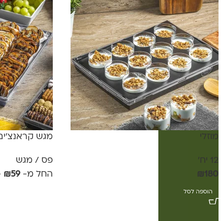
מוזלי
מגש קראנצ'ים
12 יח'
פס / מגש
180
₪
החל מ-
59
₪
–
הוספה לסל
אפשרויות