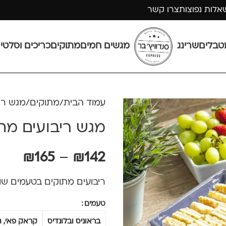
אלות נפוצות
צרו קשר
טבלים
שרינג
מגשים חמים
מתוקים
כריכים וסלטי
עמוד הבית
מתוקים
מגש רי
מגש ריבועים מת
₪
165
–
₪
142
ריבועים מתוקים בטעמים שונים לבח
טעמים
בראוניס ובלונדיס
קראק פאי, גב