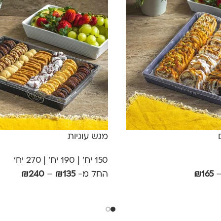
מגש עוגיות
150 יח' | 190 יח' | 270 יח'
165
₪
החל מ-
135
₪
–
240
₪
בחר אפשרויות