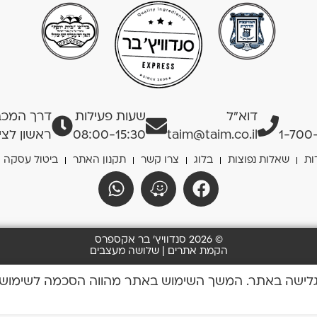
דוא”ל
שעות פעילות
דרך המכבים
1-700
taim@taim.co.il
08:00-15:30
ראשון לציו
ות
שאלות נפוצות
בלוג
צרו קשר
תקנון האתר
ביטול עסקה
© 2026 סנדוויץ' בר אקספרס
הקמת אתרים | שלושה מעצבים
 כדי לשפר את חוויית הגלישה באתר. המשך השימוש באתר מהווה הסכמה לשימו