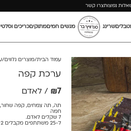
אלות נפוצות
צרו קשר
טבלים
שרינג
מגשים חמים
מתוקים
כריכים וסלטי
עמוד הבית
מוצרים נלווים
ע
ערכת קפה
7
₪
/ לאדם
תה, תה צמחים, קפה שחור, נס
חמה
7 שקלים לאדם.
ל-25 משתתפים מקבלים 2 חלב