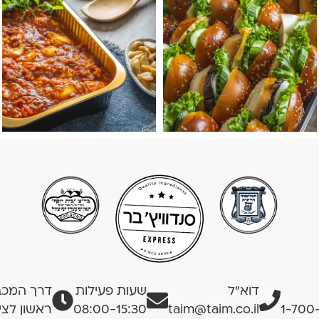
דוא”ל
שעות פעילות
דרך המכבים
1-700
taim@taim.co.il
08:00-15:30
ראשון לציו