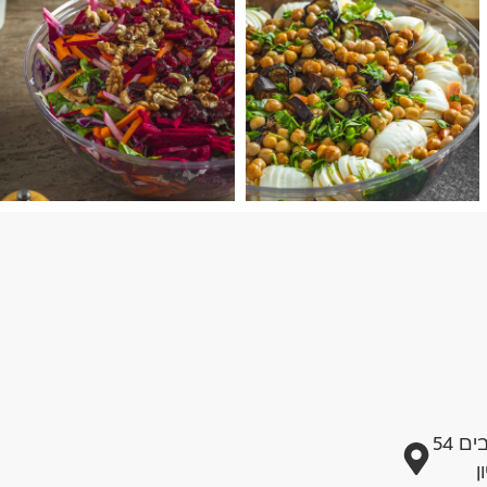
 54
ן