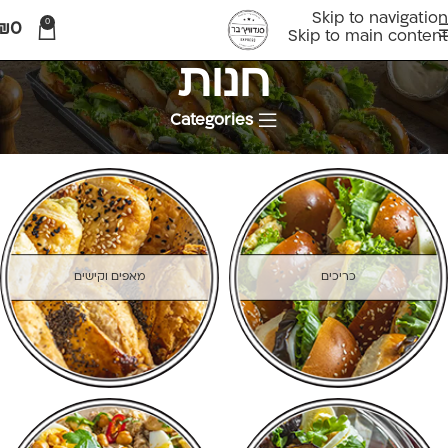
Skip to navigation
0
₪
0
Skip to main content
חנות
Categories
עמוד הבית
חנות
כריכים
מאפים וקישים