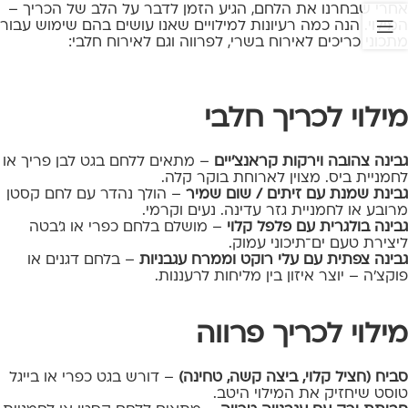
אחרי שבחרנו את הלחם, הגיע הזמן לדבר על הלב של הכריך –
המילוי. הנה כמה רעיונות למילויים שאנו עושים בהם שימוש עבור
מתכוני כריכים לאירוח בשרי, לפרווה וגם לאירוח חלבי:
מילוי לכריך חלבי
גבינה צהובה וירקות קראנצ'יים
– מתאים ללחם בגט לבן פריך או
לחמניית ביס. מצוין לארוחת בוקר קלה.
גבינת שמנת עם זיתים / שום שמיר
– הולך נהדר עם לחם קסטן
מרובע או לחמניית גזר עדינה. נעים וקרמי.
גבינה בולגרית עם פלפל קלוי
– מושלם בלחם כפרי או ג’בטה
ליצירת טעם ים־תיכוני עמוק.
גבינה צפתית עם עלי רוקט וממרח עגבניות
– בלחם דגנים או
פוקצ'ה – יוצר איזון בין מליחות לרעננות.
מילוי לכריך פרווה
סביח (חציל קלוי, ביצה קשה, טחינה)
– דורש בגט כפרי או בייגל
טוסט שיחזיק את המילוי היטב.