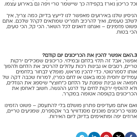
וכל כריכון נארז בקפידה כך שיישמר טרי ויפה גם באירוע עצמו.
הניסיון שלנו באירועים מאפשר לנו לייעץ בדיוק כמה צריך, איך
לשלב טעמים, ואיך להרכיב תפריט שמתאים לקהל שלכם. אתם
פשוט מזמינים – ואנחנו דואגים לכל השאר. הכי קל, הכי טעים,
הכי בטוח.
3.האם אפשר להכין את הכריכונים יום קודם?
אפשר, אבל זה תלוי בלחם ובמילוי. כריכונים שמכילים ירקות
טריים, רטבים או גבינות רכות עלולים להרטיב את הלחם ולהפוך
אותו לסמרטוטי. כדי להכין מראש, מומלץ לבחור בלחמים
עמידים יחסית (כמו באגט או לחם כפרי), למרוח שכבה דקה של
חמאה או גבינת שמנת על הלחם כ"חוצץ" שיספוג את הנוזלים,
ולא להוסיף ירקות לחים עד לרגע ההגשה. חשוב לאחסן את
הכריכונים בקופסה אטומה במקרר.
ואם אתם מעדיפים פתרון מושלם בלי להתעסק – פשוט הזמינו
מגשי כריכונים מוכנים מסנדוויץ' בר אקספרס, שמגיעים טריים,
ארוזים יפה ומתאימים בדיוק ליום האירוח.