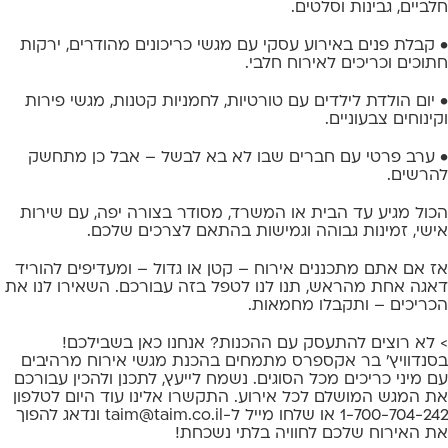
חלביים, גבינות וסלטים.
• קבלת פנים באירוע עסקי עם מגשי כריכונים מהודרים, ירקות
חתוכים וכריכים לאירוח חלבי.
• יום הולדת לילדים עם טורטיות, לחמניות קטנות, מגשי פירות
וקינוחים צבעוניים.
• ערב פרטי עם חברים שבו לא בא לבשל – אבל כן מתחשק
להרשים.
הכול מגיע עד הבית או המשרד, מסודר בצורה יפה, עם שירות
אישי, זמינות גבוהה וגמישות בהתאם לצרכים שלכם.
אז אם אתם מתכננים אירוח – קטן או גדול – ומעדיפים להוריד
דאגה אחת מהראש, תנו לנו לטפל בזה עבורכם. השאירו לנו את
הכריכים – ותקבלו מחמאות.
> לא רוצים להתעסק עם ההכנות? אנחנו כאן בשבילכם!
בסנדוויץ' בר אקספרס מתמחים בהכנת מגשי אירוח מרהיבים
עם מיני כריכים מכל הסוגים. נשמח לייעץ, לתכנן ולהכין עבורכם
את המגש המושלם לכל אירוע. התקשרו אלינו עוד היום לטלפון
1-700-704-242 או שלחו מייל ל-
taim@taim.co.il
ונדאג להפוך
את האירוח שלכם לחוויה בלתי נשכחת!