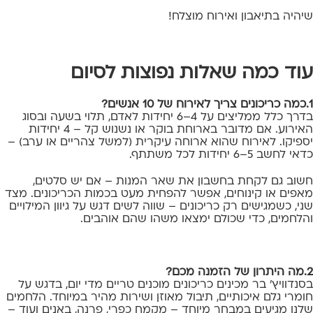
שיהיה בתיאבון ואירוח מוצלח!
עוד כמה שאלות נפוצות לסיום
1.כמה כריכונים צריך לאירוח של 10 אנשים?
בדרך כלל ממליצים על 4–6 יחידות לאדם, תלוי בשעה ובסוג
האירוע. אם מדובר בארוחת בוקר או נשנוש קל – 4 יחידות
יספיקו. לאירוח שהוא ארוחה עיקרית (למשל צהריים או ערב) –
כדאי לחשב 5–6 יחידות לכל משתתף.
חשוב גם לקחת בחשבון את שאר המנות – אם יש סלטים,
מאפים או קינוחים, אפשר להפחית מעט בכמות הכריכונים. מצד
שני, כשמגישים רק כריכונים – שווה לשים דגש על גיוון המילויים
והלחמים, כדי שכולם ימצאו משהו שהם אוהבים.
2.מה היתרון של הזמנה מכם?
בסנדוויץ' בר מכינים כריכונים מוכנים טריים מדי יום, בדגש על
חומרי גלם איכותיים, תיבול מאוזן ושירות מהיר במיוחד. הלחמים
שלנו מגיעים במבחר מיוחד – מקמח כפרי, פרנה, באנים ועוד –