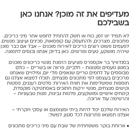
מעדיפים את זה מוכן? אנחנו כאן
בשבילכם
לא תמיד יש זמן, כוח או חשק להתחיל לחפש אחר מיני כריכים,
מתכונים, מצרכים, ולהתעסק עם קופסאות, סכינים ועיצוב מגשים.
לפעמים פשוט רוצים כריכים לאירוח מוכנים – אבל אם כבר מוכן
שיהיה מושקע, טעים ומרשים. כאן בדיוק אנחנו נכנסים לתמונה.
בסנדוויץ' בר אקספרס מציעים הזמנת
מגשי כריכונים מוכנים
במגוון טעמים וסגנונות - חלביים, פרווה או בשריים – כולם
מבוססים על לחמים טריים שנאפים מדי יום, ומילויים שאנחנו
מרכיבים בעצמנו לפי מתכונים מנצחים. תוכלו למצוא אצלנו גם
תוספות שמשלימות את חווית האירוח: סלטים רעננים,
פסטות
וקישים מנצחים,
מגשי ירקות חתוכים באסתטיקה מוקפדת,
קינוחים אישיים ומושקעים, פלטות גבינות, מנות טבעוניות –
והרשימה עוד ארוכה.
האירוח שלכם יכול להיות ביתי ומצומצם או עסקי ויוקרתי –
אצלנו תמצאו פתרונות לכל סגנון, למשל:
• ארוחת בוקר משפחתית של שבת עם מיני כריכים מתכונים