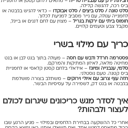
חביתת ירק עם עגבנייה טרייה
– מתאים ללחם קסטן או לחמניית
ביס רכה, להגשה קלילה.
סלט טונה / סלט ביצים / סלט אבוקדו
– כדאי להגיש בג'בטה או
לחמנייה עגולה, עם נייר מסביב למניעת לכלוך.
חומוס ביתי עם ירקות בגריל
– מצוין עם לחם דגנים או בייגל,
מקבל צבע וטעמים קלויים.
כריך עם מילוי בשרי
פסטרמה חרדל ודבש עם חסה
– מעולה בתוך בגט לבן או בגט
מחיטה מלאה, לאיזון המתיקות והמרקם.
סלמי, עגבנייה ומיונז
– אידאלי בלחם קסטן קלאסי או לחמניית
ביס קטנה. טעם נוסטלגי.
חזה עוף צרוב עם איולי וירוקים
– משתלב בצורה מושלמת
בג’בטה או בגט דק, לשמירה על עסיסיות הבשר.
איך לסדר מגש כריכונים שיגרום לכולם
לעצור ולבהות?
אחרי כל ההשקעה בבחירת הלחמים ובמילוי – מגיע הרגע שבו
הכול מתאסף למגש אחד. ואם תשאלו אותנו, כאן נמצא הקסם.