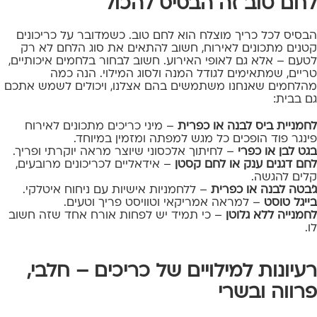
לחם טוב זה הבסיס להכול
הבסיס לכל כריך מוצלח הוא לחם טוב. כשמדובר על כריכונים
קטנים מתכונים לאירוח, חשוב להתאים את סוג הלחם לא רק
לטעם – אלא גם לאופי האירוע. חשוב לבחור בלחמים איכותיים,
טריים, שמתאימים לגודל המנה ולסוג המילוי. הנה כמה
מהלחמים שאנחנו משתמשים בהם אצלנו, ויכולים לשמש אתכם
גם בבית:
לחמניית ביס לבנה או כפרית
– מיני כריכים מתכונים לאירוח
פינגר פוד הופכים כל מגש למפתה ומזמין במיוחד.
בגט לבן או כפרי
– לחיתוך אלכסוני שיוצר מראה יוקרתי ופריך.
לחם דגנים ענק או לחם קסטן
– אידאליים לכריכונים מרובעים,
קלים להגשה.
ג'בטה לבנה או כפרית
– ללחמניות אישיות עם ניחוח איטלקי.
בייגל טוסט
– למראה אמריקאי וטוויסט פריך וטעים.
לחמנייה ללא גלוטן
– כי תמיד יש לפחות אורח אחד שזה חשוב
לו.
רעיונות למילויים של כריכים – חלבי,
פרווה ובשרי