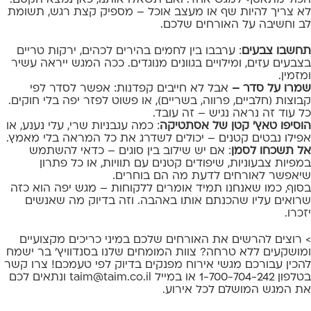
לא צריך להיות שף או מעצב אוכל – מספיק קצת רגש, תשומת
לב וחשיבה על האורחים שלכם.
תחשבו צבעים
: ערבבו בין לחמים בהירים לכהים, ירקות טריים
בצבעים עזים, ומילויים בגוונים מנוגדים. ככה המגש ייראה עשיר
ומזמין.
שמרו על סדר –
אבל לא חייבים קפדנות: אפשר לסדר לפי
קבוצות (חלביים, פרווה, בשריים), או פשוט לפזר יפה בלי חוקים.
כל עוד זה נראה נגיש – זה עובד.
הוסיפו טאץ' קטן של אסתטיקה
: כמה עגבניות שרי, עלי נענע, או
אפילו נבטים קטנים – יכולים לשדרג את כל המראה בלי מאמץ.
אל תשכחו לסמן
: אם יש שילוב בין סוגים – כדאי להשתמש
במפיות צבעוניות, שיפודים קטנים עם תוויות, או כל פתרון
שיאפשר לאורחים לדעת מה הם בוחרים.
בסוף, כמו שאנחנו תמיד אומרים ללקוחות – מגש יפה הוא כזה
שרואים עליו שהכנתם אותו באהבה. וזה בדיוק מה שאנשים
יזכרו.
> רוצים להרשים את האורחים שלכם במיני כריכים מקצועיים
ומושקעים ללא טרחה? צוות המומחים שלנו בסנדוויץ' בר ישמח
להכין עבורכם
מגשי אירוח
מפנקים בדיוק לפי טעמכם! צרו קשר
בטלפון 1-700-704-242 או במייל
taim@taim.co.il
ונתאים לכם
את המגש המושלם לכל אירוע.