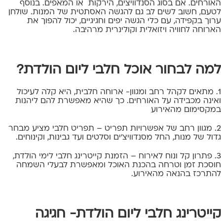
האורחים. אם בסוג הסנדוויצים, הירקות או המאפים. בנוסף
לטעם, חשוב לשים לב גם להגשה האסתטית של המנות. שולחן
ערוך בקפידה, עם כלי הגשה יפים וחגיגיים, יכול להפוך את
הארוחה לחוויה ויזואלית וקולינרית מרהיבה.
למה לבחור אוכל חלבי ליום הולדת?
1. מתאים לקהל רחב ומגוון- ארוחה חלבית, היא קלה לעיכול
ואינה מכבידה על האורחים. כך שהיא מאפשרת להם ליהנות
במקסימום מהאירוע
2. מגוון רחב של אפשרויות תפריט – תפריט חלבי מציע מבחר
גדול של מנות, החל מסנדוויצ'ים וסלטים ועד גבינות, וקינוחים.
3. פתרון קל ונוח לאירוח – הזמנת קייטרינג חלבי לימי הולדת,
חוסכת זמן וטרחה בהכנת האוכל ומאפשרת לבעלי השמחה
להתרכז בהנאה מהאירוע.
קייטרינג חלבי ליום הולדת- חגיגה