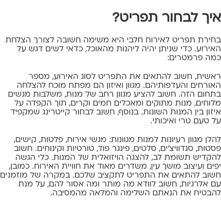
איך לבחור תפריט?
בחירת תפריט לאירוח חלבי היא משימה חשובה לצורך הצלחת
האירוע. כדי שניתן יהיה ליהנות מהאוכל, כדאי לשים דגש על
כמה פרמטרים:
ראשית, חשוב להתאים את התפריט לסוג האירוע, מספר
האורחים והעדפותיהם. מגוון ואיזון הם מפתח מוכח להצלחה
בתחום הזה. חשוב להציע מגוון רחב של מנות, משלבות
מגשים
מלוחים
, מנות מתוקים ומאכלים חמים וקרים, תוך הקפדה על
איזון בין המנות השונות. בנוסף, חשוב לבחור קייטרינג שמקפיד
על טעם טרי ואיכותי.
להלן מגוון רעיונות למנות מגוונות: מגשי אירוח, פלטות,
קישים
,
פסטות
, סנדוויצ'ים, סלטים,
פינגר פוד
,
טורטיות
וקינוחים. חשוב
להקדיש תשומת לב, להצגה הויזואלית של המנות. כלי הגשה
יפים ועיצוב מושך עין, משדרים מאוד את חוויית האירוח. כמובן,
חשוב להתאים את התפריט לתקציב שלכם. במקרה של מוזמנים
עם אלרגיות, חשוב לוודא מה מותר ומה אסור להם, על מנת
להבטיח את הנאתם השלימה והמלאה מהמסיבה.