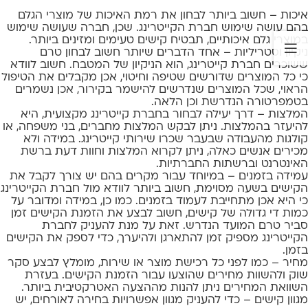
איכות – חשוב ביותר לבחון את רמת האיכות של מוצרי הגלם
בהם עושה שימוש חברת הקייטרינג. שכן, חברה שעושה שימוש
במוצרי גלם איכותיים, תבטיח קישים טעימים ומזינים ביותר.
ניקיון וסטריליות – אחד הדברים שיותר חשוב לבחון טרם
ששוכרים חברת קייטרינג, הוא הניקיון של המטבח. חשוב לוודא
כי כל המוצרים שדורשים שטיפה וחיטוי, אכן מקבלים את הטיפול
הראוי, שכל המוצרים שנדרשים להישמר בקירור, אכן נשמרים
בטמפרטורה הנדרשת וכן הלאה.
המלצות – דרך יעילה לבחור בחברת קייטרינג מקצועית, היא
להיעזר בהמלצות. ניתן לבקש המלצות מחברים, בני משפחה, או
קולגות מהעבודה שבעבר שכרו שירותי קייטרינג. במידה ולא
מכירים אנשים כאלה, ניתן לקרוא המלצות וחוות דעת ברשת
האינטרנט וברשתות החברתיות.
עמידה בזמנים – במיוחד עבור מקרים בהם יש צורך לקבל את
הקישים בשעה מסוימת, חשוב ביותר לוודא מול חברת הקייטרינג
כי היא אכן מתחייבת לעמוד בזמנים. כמו כן, במידה ומדובר על
כמות די גדולה של קישים, חשוב לבצע את הזמנת הקישים זמן
סביר טרם המועד הנדרש. זאת על מנת להעניק לחברת
הקייטרינג מספיק זמן להתארגן ולהיערך, כדי לספק את הקישים
בזמן.
מחיר – כמו לפני כל רכישת מוצר או שירות, מומלץ לבצע סקר
שוק ולהשוות מחירים שהוצעו עבור הזמנת הקישים. בעזרת
השוואת המחירים ניתן להנות מההצעה האטרקטיבית ביותר.
מגוון קישים – כדי להעניק מגוון אפשרויות בחירה לאורחים, יש