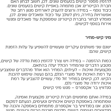
להזמין מספר קישים בטעמים שונים. לכן, חשוב לבחון האם
חברת הקייטרינג אכן מתמחה באפיית קישים בטעמים שונים.
כיבוד נוסף – במידה ורוצים להעניק לאורחים מגוון רחב של
אפשרויות בחירה, ניתן לשלב עוד כיבוד ומאכלים שונים. לכן,
מומלץ לבחור בחברת קייטרינג שמספקת עוד מאכלים ומגשי
אירוח בנוסף לקישים.
מיני קיש-מחיר
ישנם שני משתנים עיקריים שעשויים להשפיע על עלות הזמנת
קישים, שהם:
כמות ההזמנה – במידה ויש צורך להזמין כמות גודלה של קישים,
מטבע הדברים שהמחיר הכולל יעלה בהתאם.
מקצועיות ואיכות – לעיתים, המחיר הוא אחד מהדברים שמצביע
על רמת האיכות של מוצרי הגלם, בהם נעשה שימוש להכנת
הקיש. לכן, קישים במחיר זול מדי, עשויים להצביע על רמת
איכות ירודה של מוצרי גלם.
סנדוויץ בר אקספרס
– מגש מיני קישים
במידה ואתם מחפשים חברת קייטרינג מקצועית ואמינה,
שמתמחה באספקת קישים איכותיים וטעימים, הגעתם למקום
הנכון. אנו בסנדוויץ’ בר אקספרס, מתמחים באספקה והכנה של
סנדוויצ’ים טעימים,
קישים
, סלטים מוכנים טריים ורעננים, מגשי