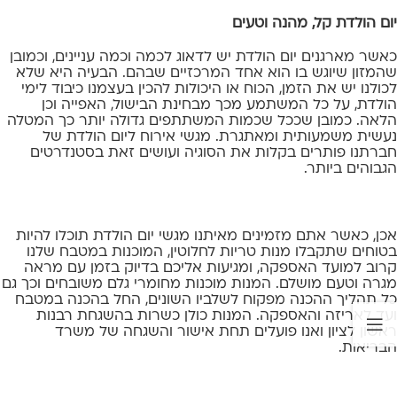
יום הולדת קל, מהנה וטעים
כאשר מארגנים יום הולדת יש לדאוג לכמה וכמה עניינים, וכמובן
שהמזון שיוגש בו הוא אחד המרכזיים שבהם. הבעיה היא שלא
לכולנו יש את הזמן, הכוח או היכולות להכין בעצמנו כיבוד לימי
הולדת, על כל המשתמע מכך מבחינת הבישול, האפייה וכן
הלאה. כמובן שככל שכמות המשתתפים גדולה יותר כך המטלה
נעשית משמעותית ומאתגרת. מגשי אירוח ליום הולדת של
חברתנו פותרים בקלות את הסוגיה ועושים זאת בסטנדרטים
הגבוהים ביותר.
אכן, כאשר אתם מזמינים מאיתנו מגשי יום הולדת תוכלו להיות
בטוחים שתקבלו מנות טריות לחלוטין, המוכנות במטבח שלנו
קרוב למועד האספקה, ומגיעות אליכם בדיוק בזמן עם מראה
מגרה וטעם מושלם. המנות מוכנות מחומרי גלם משובחים וכך גם
כל תהליך ההכנה מפקוח לשלביו השונים, החל בהכנה במטבח
ועד לאריזה והאספקה. המנות כולן כשרות בהשגחת רבנות
ראשון לציון ואנו פועלים תחת אישור והשגחה של משרד
הבריאות.