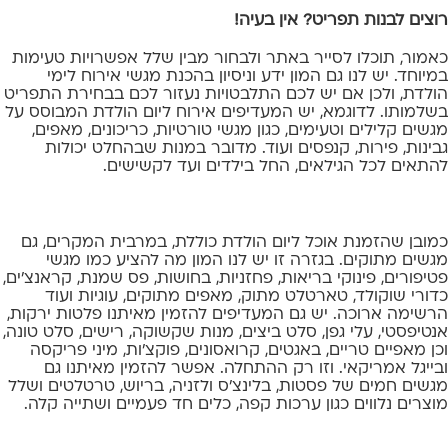
רוצים לבנות תפריט? אין בעיה!
כאמור, תוכלו לסייר באתר ולבחור מבין שלל אפשרויות טעימות
במיוחד. יש לנו גם המון ידע וניסיון בהכנת מגשי אירוח לימי
הולדת, ולכן אם יש לכם התלבטויות נעזור לכם בבחירת התפריט
בשלמותו. לדוגמא, יש המעדיפים אירוח ליום הולדת המבוסס על
מגשים קלילים וטעימים, כגון מגשי טורטיות, כריכונים, מאפים,
גבינות, פירות, קנפסים ועוד. מדובר במנות שבהחלט יכולות
להתאים לכל הגילאים, החל בילדים ועד לקשישים.
כמובן שהזמנת אוכל ליום הולדת כוללת, במרבית המקרים, גם
מגשים מתוקים. בגזרה זו יש לנו המון מה להציע כמו מגשי
פטיפורים, פינוקי בריאות, פחזניות, בחושות, פס שמנת, קראנצ'ים,
כדורי שוקולד, טארטלט מתוק, מאפים מתוקים, עוגיות ועוד
הרשימה ארוכה. יש גם המעדיפים להזמין מאיתנו פלטות ירקות,
אנטיפסטי, עלי גפן, סלט ביצים, מנות שקשוקה, רישים, סלט טונה,
וכן מאפיים טריים, באגטים, קרואסונים, פוקצ'ות, מיני פריקסה
ובייגל אמריקאי. וזו רק ההתחלה. אפשר להזמין מאיתנו גם
מגשים חמים של פסטות, בלינצ'ס ולזניה, בריוש, טרטלטים ושלל
מוצרים נלווים כגון ערכות קפה, כלים חד פעמיים ושתייה קלה.