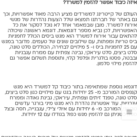
איזה כיבוד אפשר להזמין למשרד?
העולם של קייטרינג למשרדים מציע הרבה מאוד אפשרויות, וכך
גם באתר של חברתנו תמצאו שלל הצעות נהדרות של מגשי
אירוח למשרד. מובן שבמאמר אחד לא נוכל לסקור את כל
האפשרויות, לכן נביא מספר דוגמאות. דוגמא ראשונה שיכולה
להתאים עבור אירוח למשרד הוא מגש ביסים הכולל לחמניות
ביס טריות ומפתות, עם שילובים שונים של טעמים. מדובר במגש
עם 25 לחמניות ביס ו- 5 מילויים לבחירה, הכוללים סלט טונה,
סלט ביצים, סלט עיראקי, גבינה צפתית עם ממרח עגבניות
ובבטה, פסטו בולגרית ופלפל קלוי, ותוספת תשלום אפשר גם
להזמין מילוי סלמון.
דוגמא נוספת שמתאימה בתור כיבוד קל למשרד היא מגש
קנפסים המורכב מ- 25 יחידות בגט עם מילויים כגון סלט ביצים,
סלט טונה, טפנד זיתים וצפתית, עיראקי, גבינת גאודה וממרח
עגבניות. עוד אפשרות נהדרת היא מגש מיני בורגר עדשים
טבעוני, המורכב מ- 6 יחידות עם איולי צ'ילי, עגבנייה, חסה ובצל
סגול, כשניתן גם להזמין מגש כפול בגודלו עם 12 יחידות.