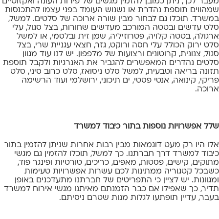
מעבר לכך, ניתן כמובן להזמין מגשים של פירות העונה ואקזוטיים
שמהווים תוספת נהדרת או נשנוש העומד בפני עצמו להתכנסות
במשרד. תוכלו גם לבחור מבין שורה ארוכה של סלטים. למשל,
סלט עדשים ובטטה המורכב מעדשים שחורות, בצל סגול, עלי
ארגולה, בטטה קלויה, פטרוזיליה, שמן זית ובלסמי, או למשל
סלט ירוק הכולל עלי חסה ורוקט, גזר, חצאי עגניית שרי, בצל
סגול, צנונית, קרוטונים ורצועות של מלפפון. יש לנו עוד מגוון
סלטים נהדרים המאפשרים להגביר את האנרגיות ולקבל תוספת
תזונה בריאה וטבעית, למשל סלט ניסואז, סלט כרוב סיני, סלט
פריקי, קינואה, אנטי פסטי, ים תיכוני, ירושלמי ועוד הרשימה
ארוכה.
שלל אפשרויות נוספות בתור כיבוד למשרד
אלו היו רק מעט דוגמאות מבין רבות אחרות שניתן להזמין בתור
כיבוד למשרד דרך חברתנו. כך למשל, תוכלו להזמין גם
מגשי
מתוקים
, קישים, פסטות, מאפים, כריכים, טורטיות ופינגר פוד,
כשבכל קטגוריה ממתינות לכם עשרות אפשרויות טעימות
ומגוונות. יש לציין כי התפריטים של חברתנו מתעדכנים באופן
תדיר, כך שאפילו אם כבר הזמנתם מאיתנו מגשי אירוח למשרד
בעבר, עדיין תופתעו לגלות מנות שטרם ניסיתם.