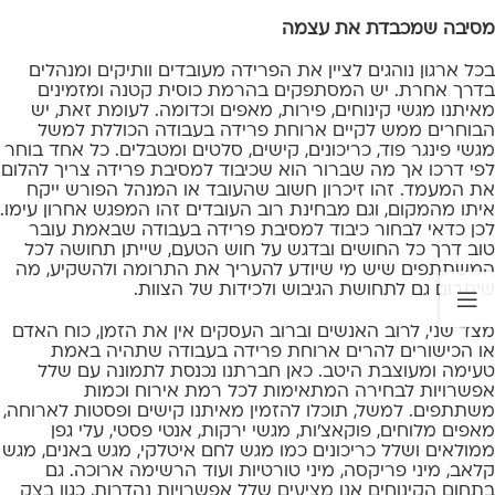
מסיבה שמכבדת את עצמה
בכל ארגון נוהגים לציין את הפרידה מעובדים וותיקים ומנהלים
בדרך אחרת. יש המסתפקים בהרמת כוסית קטנה ומזמינים
מאיתנו מגשי קינוחים, פירות, מאפים וכדומה. לעומת זאת, יש
הבוחרים ממש לקיים ארוחת פרידה בעבודה הכוללת למשל
מגשי פינגר פוד
, כריכונים, קישים, סלטים ומטבלים. כל אחד בוחר
לפי דרכו אך מה שברור הוא שכיבוד למסיבת פרידה צריך להלום
את המעמד. זהו זיכרון חשוב שהעובד או המנהל הפורש ייקח
איתו מהמקום, וגם מבחינת רוב העובדים זהו המפגש אחרון עימו.
לכן כדאי לבחור כיבוד למסיבת פרידה בעבודה שבאמת עובר
טוב דרך כל החושים ובדגש על חוש הטעם, שייתן תחושה לכל
המשתתפים שיש מי שיודע להעריך את התרומה ולהשקיע, מה
שיתרום גם לתחושת הגיבוש ולכידות של הצוות.
מצד שני, לרוב האנשים וברוב העסקים אין את הזמן, כוח האדם
או הכישורים להרים ארוחת פרידה בעבודה שתהיה באמת
טעימה ומעוצבת היטב. כאן חברתנו נכנסת לתמונה עם שלל
אפשרויות לבחירה המתאימות לכל רמת אירוח וכמות
משתתפים. למשל, תוכלו להזמין מאיתנו קישים ופסטות לארוחה,
מאפים מלוחים, פוקאצ'ות, מגשי ירקות, אנטי פסטי, עלי גפן
ממולאים ושלל כריכונים כמו מגש לחם איטלקי, מגש באנים, מגש
קלאב, מיני פריקסה, מיני טורטיות ועוד הרשימה ארוכה. גם
בתחום הקינוחים אנו מציעים שלל אפשרויות נהדרות, כגון בצק