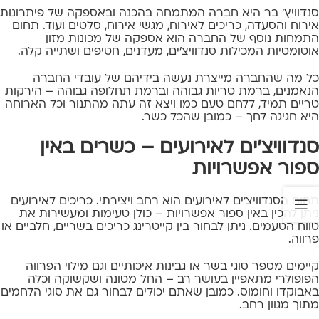
סנדוויץ' בר היא חברה המתמחה בהכנה ובאספקה של פיתרונות
אירוח והסעדה, כריכים לאירוח,
מגשי אירוח
, סלטים ועוד. תחום
התמחות נוסף של החברה הוא אספקה של מכונות מזון
אוטומטיות המכילות סנדוויצ'ים, מעדנים, חטיפים ושתייה קלה.
כל מה שהחברה מייצרת נעשה בידיהם של עובדי החברה
הנאמנים, ברמת טריות גבוהה וברמת תחלופה גבוהה – הירקות
טריים תמיד, ללחם טעם כמו ויצא זה עתה מהתנור וכל הארוחה
היא חגיגה לחך – כמובן שהכל כשר.
סנדוויצ'ים לאירועים – כשרים באין
ספור אפשרויות
תחום הסנדוויצ'ים לאירועים הוא רחב ויצירתי. כריכים לאירועים
ניתן להכין באין ספור אפשרויות – כולן טעימות ומעשירות את
טווח הטעמים. ניתן לבחור בין קייטרינג כריכים בשריים, חלביים או
פרווה.
קיימים מספר סוגי בשר או גבינות איכותיים וגם מילוי הפרווה
הפופולרי מתאפיין בעושר רב – החל מטונה ושקשוקה וכלה
באבוקדו וחומוס. כמובן שאתם יכולים לבחור גם את סוגי הלחמים
מתוך מגוון רחב.