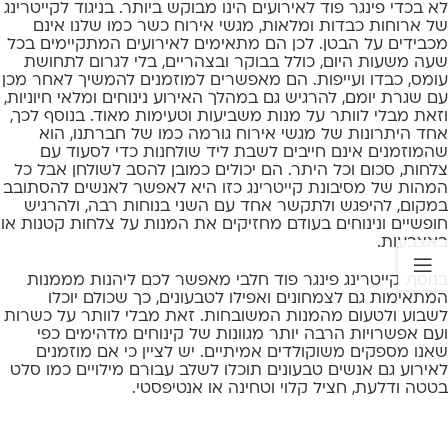
לא בכדי פינגר פוד לאירועים הינו מבוקש ביותר. בניגוד לקייטרינג
של ארוחות כבדות ומלאות, מגשי אירוח כשר כמו שלנו אינם
מכבידים על הבטן. לכן הם מתאימים לאירועים המתקיימים בכל
שעה משעות היום, כולל בבוקר ובצהריים, בלי לגרום לתחושת
עומס, כבדו ועייפות. הם מאפשרים למוזמנים להמשיך לאחר מכן
עם שגרת יומם, להרגיש גם במהלך האירוע נינוחים ומלאי חיוניות,
וזאת מבלי לוותר על מנות משביעות וטעימות מאוד. בנוסף לכך,
אחד היתרונות של מגשי אירוח גורמה כמו של חברתנו, הוא
שהמוזמנים אינם חייבים לשבת ליד שולחנות כדי לסעוד עם
צלחות, סכום וכל היתר. הם יכולים כמובן להסב לשולחן אבל כל
המהות של מסיבונת קייטרינג כזו היא לאפשר לאנשים להסתובב
במקום, להיפגש ולתקשר אחד עם השני בנוחות רבה, ולהרגיש
חופשיים ונינוחים בעודם מחזיקים את המנות על צלחות קטנות או
באצבעות.
בנוסף, קייטרינג פינגר פוד חלבי מאפשר לכם ליהנות מממנות
המתאימות גם לצמחונים ואפילו לטבעונים, כך שכולם יוכלו
לשבוע ולטעום מהמנות המשובחות. זאת מבלי לוותר על כשרות
ועם אפשרויות הרבה יותר מגוונות של קינוחים מדהימים כפי
שאנו מספקים משוקולדים אמיתיים. יש לציין כי אם מוזמנים
לאירוע גם אנשים טבעונים תוכלו לשלב עבורם מילויים כמו סלט
בטטה ודלעת, חציל קלוי וטחינה או אנטיפסטי.