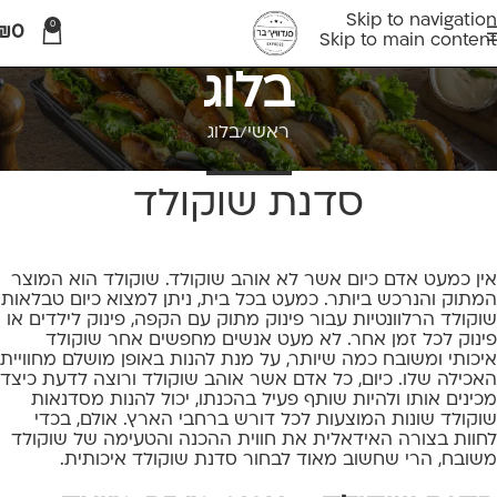
Skip to navigation
0
₪
0
Skip to main content
בלוג
ראשי
בלוג
בלוג
,
מאמרים
סדנת שוקולד
אין כמעט אדם כיום אשר לא אוהב שוקולד. שוקולד הוא המוצר
המתוק והנרכש ביותר. כמעט בכל בית, ניתן למצוא כיום טבלאות
שוקולד הרלוונטיות עבור פינוק מתוק עם הקפה, פינוק לילדים או
פינוק לכל זמן אחר. לא מעט אנשים מחפשים אחר שוקולד
איכותי ומשובח כמה שיותר, על מנת להנות באופן מושלם מחוויית
האכילה שלו. כיום, כל אדם אשר אוהב שוקולד ורוצה לדעת כיצד
מכינים אותו ולהיות שותף פעיל בהכנתו, יכול להנות מסדנאות
שוקולד שונות המוצעות לכל דורש ברחבי הארץ. אולם, בכדי
לחוות בצורה האידאלית את חווית ההכנה והטעימה של שוקולד
משובח, הרי שחשוב מאוד לבחור סדנת שוקולד איכותית.