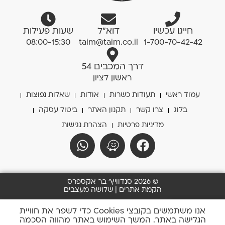
חייגו עכשיו
דוא”ל
שעות פעילות
08:00-15:30
taim@taim.co.il
1-700-70-42-42
דרך המכבים 54
ראשון לציון
עמוד ראשי
תעודות כשרות
אודות
שאלות נפוצות
בלוג
צרו קשר
תקנון האתר
ביטול עסקה
מדיניות פרטיות
הצהרת נגישות
© 2026 סנדוויץ' בר אקספרס
הקמת אתרים | שלושה מעצבים
0
אנו משתמשים בקובצי Cookies כדי לשפר את חוויית
הגלישה באתר. המשך השימוש באתר מהווה הסכמה
סל שלי
החשבון שלי
חייגו אלינו
כתבו לנו
נווטו אלינו