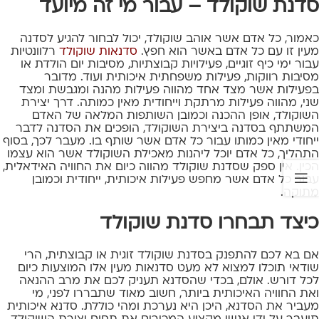
סדנת שוקולד – עבור מי זה מיועד
כאמור, כל אדם אשר אוהב שוקולד, יכול לבחור להגיע לסדנה
מעין זו עם כל אדם באשר הוא חפץ.
סדנאות שוקולד
רלוונטיות
עבור ימי כיף זוגיים, פעילויות קבוצתיות, מסיבות יום הולדת או
מסיבות רווקות, פעילות משפחתית איכותית ועוד. מדובר
בפעילות אשר מצד אחד מהווה פעילות מהנה ומגבשת ומצד
שני, מהווה פעילות מרתקת וייחודית מאין כמותה. דרך יצירת
השוקולד, אופן ההכנה וכמובן השותפות המלאה של האדם
המשתתף בסדנה ביצירת השוקולד, הופכים את הסדנה לדבר
ייחודי מאין כמותו עבור כל אדם אשר שותף בו. מעבר לכך, בסוף
התהליך, כל אדם יוכל ליהנות מאכילת השוקולד אשר הוא עצמו
הכין. אין ספק שסדנת שוקולד מהווה כיום את החוויה האידאלית,
עבור כל אדם אשר מחפש פעילות איכותית, ייחודית וכמובן
מתוקה.
כיצד תבחרו סדנת שוקולד
אם בא לכם להתפנק בסדנת שוקולד זוגית או קבוצתית, הרי
שודאי תוכלו למצוא לא מעט סדנאות מעין אלו המוצעות כיום
לכל דורש. אולם, בכדי שהסדנא תעניק לכם את מרב ההנאה
ואת החוויה האיכותית ביותר, חשוב מאוד שתבררו לפני, מי
מעביר את הסדנא, היכן היא נערכת ומהי כוללת. סדנא איכותית