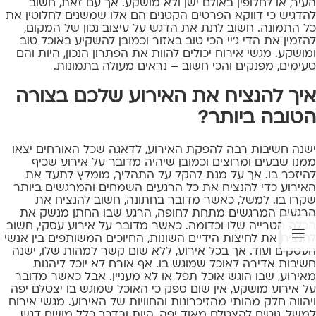
העיר, או לחלופין באולם ישן ולא מושקע. אך עם זאת, חשוב
להדגיש כי דווקא הפרטים הקטנים הם אלו שמשנים לחלוטין את
כל התמונה. חשוב לתת את הדגש על עיצוב נכון של המקום,
להזמין את הדי ג'יי הכי טוב באזור וכמובן להשקיע באוכל טוב
ומושקע. מגשי אירוח יכולים להוות את הפתרון הנכון, היות והם
טעימים, מפנקים והכי חשוב – נראים מעולה בתמונות.
איך להנציח את האירוע שלכם בצורה
הטובה ביותר?
ישנה חשיבות רבה להפקת האירוע, לדאגה שכל האורחים יצאו
ממנו שבעים ומרוצים וכמובן שיהיה מדובר על אירוע שכיף
להיזכר בו. אך על מנת להקל על התהליך, מומלץ לתעד את
האירוע כדי להנציח את כל הרגעים השמחים והמרגשים ביותר
שקרו בו. למשל, כאשר מדובר בחתונה, חשוב להנציח את
הרגעים המרגשים מתחת לחופה, הרגע שבו החתן מנשק את
הכלה הטרייה שלו וכדומה. כאשר מדובר על אירוע עסקי, חשוב
להנציח את לחיצות הידיים השונות, החיוכים המשותפים בין אנשי
העסקים ועוד. אך בכל אירוע, ללא שום קשר למהות שלו, ישנה
חשיבות אדירה לאוכל שמוגש בו. אף אורח לא יוכל ליהנות
מאירוע, שבו הוגש אוכל תפל או לא מעניין. אבל כאשר מדובר
על אירוע מושקע, אין שום ספק כי האוכל שמוגש בו יצטלם יפה
ויהווה חלק מהותי מהזיכרונות והחוויות של האירוע. מגשי אירוח
למשל, נוטים להצטלם מאוד יפה, היות ובדרך כלל מושם דגש