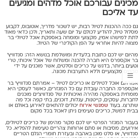
מכינים עבורכם אוכל מדהים ומגיעים
עד אליכם
גם ככה ההכנות לטיול רבות, יש לשכור מדריך, אוטובוס, לקבוע
מסלול טיול, להודיע לכולם על יום שעה ותאריך, ולכן כדאי מאוד
לתת למישהו אמין, מקצועי ומומחה באספקת אוכל לטיולי בר
מצווה להיות אחראי על הפן הקולינרי של הטיול.
מהיום יש לכם כתובת בלעדית ומושלמת בנושא הזה: סנדוויץ'
בר אקספרס היא חברה להכנה ומשלוח של אוכל איכותי, טרי
וטעים ביותר, בדגש על כריכים וסלטים, אשר מוכנים על ידי
טבחים מקצועיים וללא התערבות מכונה.
אמרתם אוכל לטיולים או כריכים לטיול – אמרתם סנדוויץ' בר
אקספרס: החברה עובדת עם כל המגזרים, כאשר לעסקי היא
מומחית באספקה מהירה ואיכותית של סנדוויצ'ים מוכנים
לחברות, עסקים, קייטנות, עגלות, דוכנים, בתי קפה וכל מה
שתרצו. בעוד
שמגשי אירוח
יכולים להתאים לאירוע באולם או
בבית למשל, כריכים טעימים ניתן לאכול בכל מקום
בעבור המגזר הפרטי יש לכם מקור מהימן של כריכים לטיולים,
אירועים, מסיבות או סתם ארוחות צהריים טעימות להפליא. כל
סנדוויץ', או סלט מוכן באהבה ובעזרת חומרי הגלם הטריים