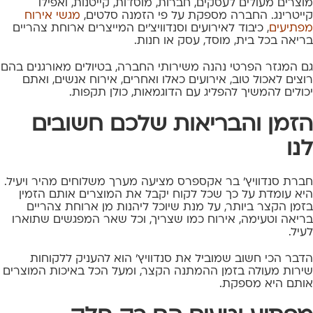
מוצרים מעולים לעסקים, חברות, מוסדות, קייטנות, ואפילו
קייטרינג. החברה מספקת על פי הזמנה סלטים,
מגשי אירוח
מפתיעים
, כיבוד לאירועים וסנדוויצ'ים המייצרים ארוחת צהריים
בריאה בכל בית, מוסד, עסק או חנות.
גם המגזר הפרטי נהנה משירותי החברה, בטיולים מאורגנים בהם
רוצים לאכול טוב, אירועים כאלו ואחרים, אירוח אנשים, ואתם
יכולים להמשיך להפליג עם הדוגמאות, כולן תקפות.
הזמן והבריאות שלכם חשובים
לנו
חברת סנדוויץ' בר אקספרס מציעה מערך משלוחים מהיר ויעיל.
היא עומדת על כך שכל לקוח יקבל את המוצרים אותם הזמין
בזמן הקצר ביותר, על מנת שיוכל ליהנות מן ארוחת צהריים
בריאה וטעימה, אירוח כמו שצריך, וכל שאר המפגשים שתוארו
לעיל.
הדבר הכי חשוב שמוביל את סנדוויץ' הוא להעניק ללקוחות
שירות מעולה בזמן ההמתנה הקצר, ומעל הכל באיכות המוצרים
אותם היא מספקת.