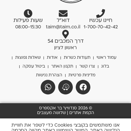
חייגו עכשיו
דוא”ל
שעות פעילות
08:00-15:30
taim@taim.co.il
1-700-70-42-42
דרך המכבים 54
ראשון לציון
עמוד ראשי
תעודות כשרות
אודות
שאלות נפוצות
בלוג
צרו קשר
תקנון האתר
ביטול עסקה
מדיניות פרטיות
הצהרת נגישות
© 2026 סנדוויץ' בר אקספרס
הקמת אתרים | שלושה מעצבים
0
אנו משתמשים בקובצי Cookies כדי לשפר את חוויית
הגלישה באתר. המשך השימוש באתר מהווה הסכמה
סל שלי
החשבון שלי
חייגו אלינו
כתבו לנו
נווטו אלינו