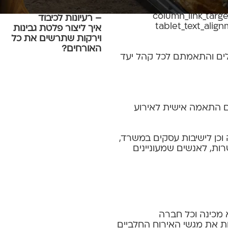
p
קייטרינג לברית ולבריתה
column_link_targ
– רעיונות לכיבוד
tablet_text_alig
איך ליצור פלטת גבינות
וירקות שתרשים את כל
האורחים?
לים והתאמתם לכל קהל יעד
עים התאמה אישית לאירוע
ה וכן לישיבות עסקים במשרד,
ות, לאנשים שמעוניינים
 מכינה וכל חברה
ת את מגשי האירוח החלביים