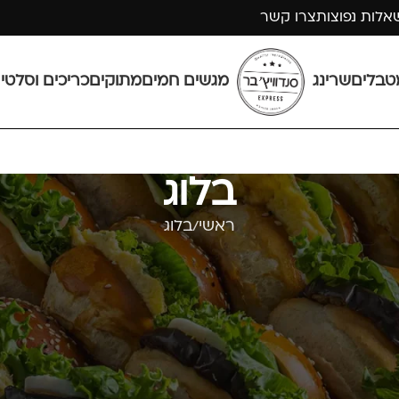
אלות נפוצות
צרו קשר
טבלים
שרינג
מגשים חמים
מתוקים
כריכים וסלטי
בלוג
ראשי
בלוג
בלוג
י – לאירועים ולכל 
n_container" full_screen_row_position="middle" scene_
mage_animation="none"][vc_column column_padding="no-extra-