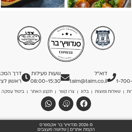
דוא”ל
שעות פעילות
דרך המכבים
1-700
taim@taim.co.il
08:00-15:30
ראשון לציו
ות
שאלות נפוצות
בלוג
צרו קשר
תקנון האתר
ביטול עסקה
© 2026 סנדוויץ' בר אקספרס
הקמת אתרים | שלושה מעצבים