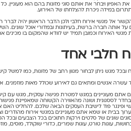
 האפיון ויבחר את אותם סוגי מזונות בהם הוא מעוניין. כל
תתרום במידה ניכרת להצלחתו של האירוע.
הקשור אל
מגשי אירוח
חלבי ולכן הדבר הראשון יהיה לברר ה
ם על אותה חברה ברשת, בעיתונות ובמדורי אוכל שונים. הש
מגשי האירוח וכמובן תמיד יש לוודא שהמקום בו מכינים א
ח חלבי אחד
ובכל מגש ניתן לבחור מגוון רחב של מזונות, כמו למשל קישים
שרה אנשים ומתאים גם לאירוע שכולל מאות מוזמנים. א
 אתם מעוניינים במגש למטרת פגישה עסקית, מגש עם קישי
חדר לססגונית ושונה מהאווירה הקשוחה שמאפיינת פגישות
שי ופינגר פוד לישיבת העסקים הבאה שלכם. להחליט האם את
לערוך בבית או שמא אתם מעוניינים במגשי אירוח מהודרים ו
סוגים שונים של סלטים וירקות חתוכים בכל הצבעים ובכל ה
חושות, עוגות טורט, עוגות שמרים, כדורי שוקולד, מוסים, מוז