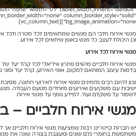
olor_opacity="1" background_hover_color_opacity="1"
s="none" width="1/1" tablet_width_inherit="default"
umn_border_width="none" column_border_style="solid"
bg_image_animation="none"][vc_column_text]
מגשי אירוח חלבי הם מגשים שמתאימים לכל מטרה ולכל אי
וכן היכולת לעצב כל מגש באופן שיתאים לכל אירוע.
מגשי אירוח לכל אירוע
מגשי אירוח חלביים מהווים פתרון אידיאלי לכל קהל יעד של 
בדמות עיצוב המותאם למקום, אופי האירוע, קהל יעד וסוגי
נכון להיום רבים מזמינים מגשי אירוח לאירועי חתונה, מסיבת 
ישיבות עם משקיעים ואירועים מיוחדים מטעם העבודה. מגשי
לשמור על משקלם ועוד. למידע נוסף על
מגשי אירוח
.
מגשי אירוח חלביים – ב
יש חברות קייטרינג רבות שמציעות
מגשי אירוח חלביים
אך לכ
משתמשת בחומרי גלם שונים ומעצבת בצורה שונה את מגשי ה