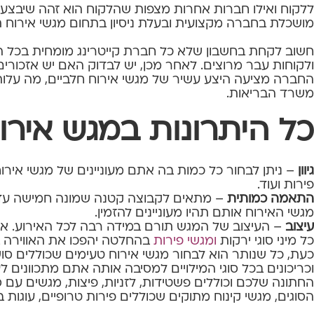
ללקוח ואילו חברות אחרות מצפות שהלקוח הוא זהה שיבצע את
מושכלת בחברה מקצועית ובעלת ניסיון בתחום מגשי אירוח 
חשוב לקחת בחשבון שלא כל חברת קייטרינג מומחית בכל 
ולקוחות עבר מרוצים. לאחר מכן, יש לבדוק האם יש אזכורי
החברה מציעה היצע עשיר של מגשי אירוח חלביים, מה עלות 
משרד הבריאות.
כל היתרונות במגש אירו
גיוון
– ניתן לבחור כל כמות בה אתם מעוניינים של מגשי אירוח 
פירות ועוד.
התאמה כמותית
– מתאים לקבוצה קטנה שמונה חמישה עד ע
מגשי האירוח אותם תהיו מעוניינים להזמין.
עיצוב
– העיצוב של המגש תורם במידה רבה לכל האירוע. אם
כל מיני סוגי ירקות
ומגשי פירות
בהחלטה יהפכו את האווירה ב
כעת, כל שנותר הוא לבחור מגשי אירוח טעימים שכוללים סו
וכריכונים בכל סוגי המילויים למסיבה אותה אתם מתכוונים 
החתונה שלכם וכוללים פשטידות, לזניות, פיצות, מגשים עם 
הסוגים, מגשי קינוח מתוקים שכוללים פירות טרופיים, עוגות ב