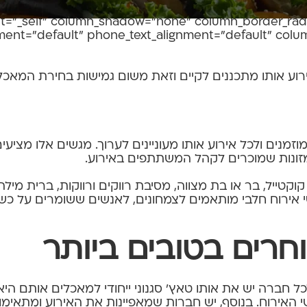
adding" column_padding_position="all" background_c
et="_self" column_shadow="none" column_border_radiu
nment="default" phone_text_alignment="default" col
רוע אותו מתכננים לקיים וזאת משום גמישות בחירת המאכ
מוזמנים ולכל אירוע אותו מעוניינים לערוך. מגשים אלו מצי
 מזונות שמוכרים לקהל המשתתפים באירוע.
קוקטייל, בר או בת מצווה, מסיבת רווקים ורווקות, ברית מיל
 אירוח חלבי מותאמים לצמחונים, לאנשים ששומרים על כשר
וחרים בטובים ביותר
ל חברה יש את אותו טאץ' סגנוני ייחודי למאכלים אותם היא
אירוח. בנוסף, יש חברות שמאפיינות את האירוע ומתאימו