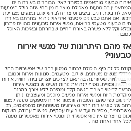
אירוח טבעוני מותאמים במיוחד לאלו הבוחרים באורח חיים
המתאפיין בהימנעות מאכילת מוצרים מן החי שזה כולל הימנעות
מאכילת בשר, דגים, ביצים ומוצרי חלב ויש שגם נמנעים מצריכת
דבש. אם אתם טבעונים מטעמי אידיאולוגיה או בחרתם באורח
חיים טבעוני מטעמי בריאות, מגשי אירוח טבעונים מהווים פתרון
נפלא וקל ללא פשרה באורח החיים שבחרתם ובאיכות האוכל
כמובן.
אז מהם היתרונות של מגשי אירוח
טבעוני?
קודם כל זה כיף. היכולת לבחור ממגוון רחב של אפשרויות החל
מגדלי מגשים משתנים, שילובי מטעמים, סגנונות אירוח וכמובן
טווח עלויות שמשתנה בהתאם לצרכים יוצרים ביחד חווית אירוח
מרגשת וכפיית. נוסיף לזה את נוחות השימוש במגשי אירוח
הבאה לביטוי בצורת הגשה קלה ומהירה ללא צורך בהכנה
מוקדמת היות ומגשי אירוח מגיעים מוכנים ומעוצבים וניתן
להגישם כפי שהם. העובדה שמגשי אירוח מספקים מענה למגוון
רחב של סוגי אירוח החל מאירועים משפחתיים מצומצמים, רבי
משתתפים, מסיבות ועד אירועים עסקיים, פגישות עבודה, השקות
וכנסים יוצרים אין סוף אפשרויות ומגשי אירוח מאפשרים מענה
לכל אחד ואחת מהן.