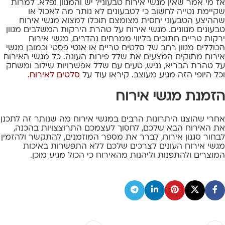
אז מי אמר שאין מגשי אירוח טבעוני? יש והמגוון נפלא. למרות
שקיימת נטייה לחשוב כי לטבעונים לא נותר מה לאכול או
שההיצע הטבעוני יחסית מצומצם תוכלו למצוא מגשי אירוח
טבעונים מגוונים. מגשי אירוח על טהרת הירקות המשלבים מגוון
ירקות טריים חתוכים בליווי ממרחים נהדרים, מגשי אירוח
הכוללים מגוון רחב של סלטים טריים או אנטי פסטי וכמובן מגשי
אירוח מתוקים המצעים את שלל פירות העונה. כל מגשי האירוח
על טהרת הבריא, נגיש, טעים עם שלל אפשרויות שילוב ומשחק
וכל היופי הזה מגיע מעוצב. קיראו עוד על
סלטים לאירוח
.
הזמנת מגשי אירוח
אחרי שהוצגו היתרונות הרבים במגשי אירוח מה שנותר זה לתכנן
את האירוח הבא שלכם, לחסוך לעצמכם התרוצצויות בהכנה,
לבחור סגנון אירוח, לברר את מספר המוזמנים, להתקשר ולהזמין
מגשי אירוח העונים לצרכים שלכם ללא התפשרות באיכות
המוצרים ולהתפנות וליהנות מהאירוח כי הכול מגיע מוכן.