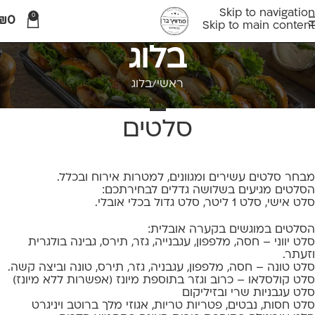
Skip to navigation
0
₪
0
Skip to main content
בלוג
ראשי
בלוג
בלוג
סלטים
מבחר סלטים עשירים ומגוונים, למטרות אירוח ובכלל.
הסלטים מגיעים בשלושה גדלים לבחירתכם:
סלט אישי, סלט 1 ליטר, סלט גדול בכלי אובלי.
הסלטים במוגשים בקערה אובלית:
סלט יווני – חסה, מלפפון, עגבנייה, גזר, תירס, גבינה בולגרית
וזעתר.
סלט טונה – חסה, מלפפון, עגבניה, גזר, תירס, טונה וביצה קשה.
סלט קולסלאו – כרוב וגזר בתוספת מיונז (אפשרות ללא מיונז)
סלט עגבניות שרי ובזיליקום
סלט חסות, נבטים, פטריות טריות, אגוזי מלך ברוטב ויניגרט