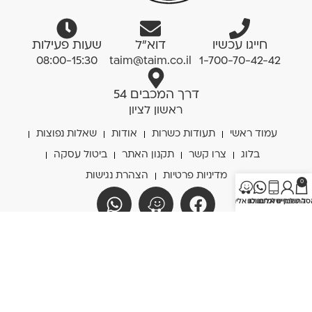
חייגו עכשיו
דוא”ל
שעות פעילות
08:00-15:30
taim@taim.co.il
1-700-70-42-42
דרך המכבים 54
ראשון לציון
עמוד ראשי
תעודות כשרות
אודות
שאלות נפוצות
בלוג
צרו קשר
תקנון האתר
ביטול עסקה
מדיניות פרטיות
הצהרת נגישות
0
סל שלי
החשבון שלי
חייגו אלינו
כתבו לנו
נווטו אלינו
© 2026 סנדוויץ' בר אקספרס
הקמת אתרים | שלושה מעצבים
אנו משתמשים בקובצי Cookies כדי לשפר את חוויית
הגלישה באתר. המשך השימוש באתר מהווה הסכמה