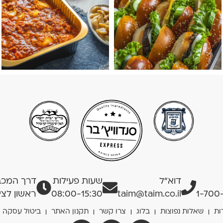
דוא”ל
שעות פעילות
דרך המכבים
1-700
taim@taim.co.il
08:00-15:30
ראשון לציו
ות
שאלות נפוצות
בלוג
צרו קשר
תקנון האתר
ביטול עסקה