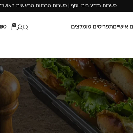
כשרות בד"ץ בית יוסף | כשרות הרבנות הראשית ראשל"
0
ם אישיים
תפריטים מומלצים
0
₪
קריאה נוספת
 ומה הם
אוכל ליום הולדת לילדים
– רעיונות לכיבוד
כיבוד לשבת ולשבת חתן
– רעיונות לאירוח
קינוחי פרווה לאירועים –
עוגות ומתוקים