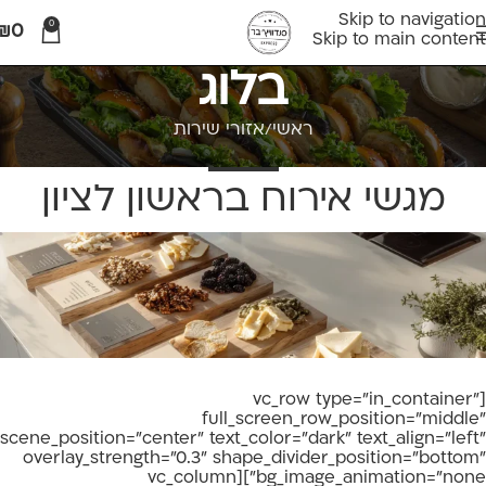
Skip to navigation
0
₪
0
Skip to main content
בלוג
ראשי
אזורי שירות
אזורי שירות
מגשי אירוח בראשון לציון
[vc_row type="in_container"
full_screen_row_position="middle"
scene_position="center" text_color="dark" text_align="left"
overlay_strength="0.3" shape_divider_position="bottom"
bg_image_animation="none"][vc_column