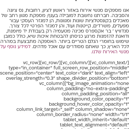
אנו מספקים מגשי אירוח באזור ראשון לציון, רחובות, נס ציונה
והסביבה. חברתנו נחשבת למובילה בענף, מספקת מגוון רחב של
מאכלים בקונסטלציות שונות ומגוונות, הן למגזר העסקי עבור
מפעלים, משרדים, קייטנות ועוד, והן למגזר הפרטי לכל צורך.
סנדוויץ ' בר אקספרס מכינה מטעמיה רק בעבודת יד מיומנת,
ודואגת להזמנות מרגע כניסתן להבטחת איכות שיא, כולל כמובן
שימוש בחומרי הגלם הטריים ביותר. האספקה מתבצעת במהרה
לכל הארץ, כך שאתם מסודרים עם אוכל מדהים.
למידע נוסף על
מגשי האירוח שלנו
.
[/vc_column_text][/vc_column][/vc_row][vc_row
type="in_container" full_screen_row_position="middle"
scene_position="center" text_color="dark" text_align="left"
overlay_strength="0.3" shape_divider_position="bottom"
bg_image_animation="none"][vc_column
column_padding="no-extra-padding"
column_padding_position="all"
background_color_opacity="1"
background_hover_color_opacity="1"
column_link_target="_self" column_shadow="none"
column_border_radius="none" width="1/1"
tablet_width_inherit="default"
tablet_text_alignment="default"