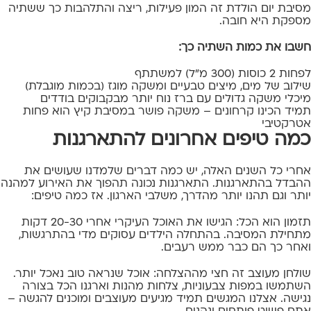
מסיבת יום הולדת זה המון פעילות, ריצה והתלהבות כך ששתיה
מספקת היא חובה.
חשבו את כמות השתיה כך:
לפחות 2 כוסות (300 מ"ל) למשתתף
שילוב של מים, מיצים טבעיים ומשקה מוגז (בכמות מוגבלת)
מיכלי משקה גדולים עם ברז נוח יותר מבקבוקים בודדים
תמיד הכינו קרחונים – משקה פושר במסיבת קיץ הוא פחות
אטרקטיבי
כמה טיפים אחרונים להתארגנות
אחרי כל השנים האלה, יש כמה דברים שלמדנו שעושים את
ההבדל בהתארגנות. התארגנות נכונה תהפוך את האירוע למהנה
יותר וגם תהנו יותר מהדרך, משלבי הארגון. אז כמה טיפים:
תזמון הוא הכל: הגישו את האוכל העיקרי אחרי 20-30 דקות
מתחילת המסיבה. בהתחלה הילדים עסוקים מדי בהתרגשות,
ואחר כך הם כבר ממש רעבים.
שולחן מעוצב זה חצי מההצלחה: אוכל שנראה טוב נאכל יותר.
השתמשו במפות צבעוניות, צלחות מהנות וארגנו הכל בצורה
נגישה. אצלנו המגשים תמיד מגיעים מעוצבים ומוכנים להגשה –