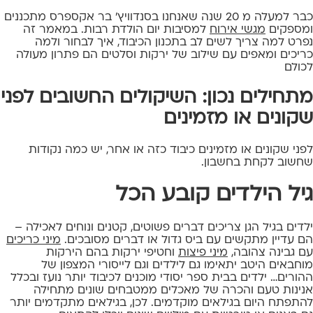
כבר למעלה מ 20 שנה שאנחנו בסנדוויץ' בר אקספרס מתכננים
ומספקים
מגשי אירוח
למסיבות יום הולדת רבות. במאמר זה
נפרט למה צריך לשים לב בתכנון הכיבוד, איך לבחור ולמה
כריכים ומאפים עם שילוב של ירקות וסלטים הם פתרון מעולה
לכולם
מתחילים נכון: השיקולים החשובים לפני
שקונים או מזמינים
לפני שקונים או מזמינים כיבוד כזה או אחר, יש כמה נקודות
שחשוב לקחת בחשבון.
גיל הילדים קובע הכל
ילדים בגיל הגן צריכים דברים פשוטים, קטנים ונוחים לאכילה –
הם עדיין מתקשים עם ביס גדול או דברים מסובכים.
מיני כריכים
עם גבינה צהובה,
מיני פיצות
וחטיפי ירקות בהם הירקות
מוחבאים היטב יתאימו גם לילדים וגם לייסורי המצפון של
ההורים… ילדים בבית ספר יסודי מוכנים לכיבוד יותר נועז ובכלל
אנינות טעם והכרה של מאכלים ממטבחים שונים מתחילה
להתפתח היום בגילאים מוקדמים. לכן, בגילאים מתקדמים יותר