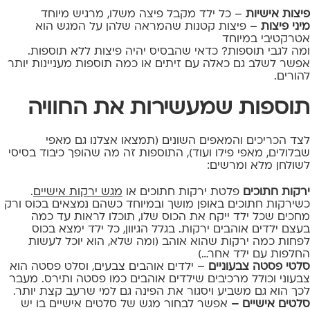
פיצות אישיות
– כל ילד מקבל פיצה משלו, מרגיש מיוחד
מיני פיצות
– פיצות קטנות שהמראה שלהן על המגש הוא
אטרקטיבי במיוחד
ומה לגבי תוספות? כדאי שהבסיס יהיה פיצות ללא תוספות.
אפשר לשלב גם כאלה עם זיתים או כמה תוספות מעניינות יותר
להורים.
תוספות שמעשירות את החוויה
לצד הכריכים והמאפים השונים (תמצאו אצלנו גם מאפי
שבלולים, מאפי פילו ועוד), התוספות זה מה שהופך כיבוד בסיסי
לשולחן מלא ומרשים:
ירקות חתוכים
פלטת ירקות חתוכים או
מגש ירקות אישיים
.
כשירקות חתוכים באופן מושך ובמיוחד כשהם נמצאים בכוס ורק
מחכים שכל ילד ייקח את הכוס שלו, תוכלו לראות עד כמה
בעצם ילדים אוהבים ירקות. בגלל הגיוון, כל ילד ימצא בכוס
לפחות כמה ירקות שהוא אוהב (ומה שלא, הוא יוכל לעשות
החלפות עם ילד אחר…)
סלטי פסטה צבעוניים
– ילדים אוהבים צבעים, וסלט פסטה הוא
צבעוני וכולל מרכיבים שילדים אוהבים כמו פסטה ותירס. מעבר
לכך הוא גם משביע ויסגור את הפינה גם למי שרעב קצת יותר.
סלטים אישיים –
אפשר לבחור מגש של סלטים אישיים בו יש