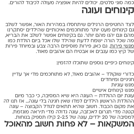
כמה סוגי סלטים. יכולים להיות אופציה מעולה לכיבוד להורים.
קינוחים ועוגה
לצד החטיפים הרגילים שיתחסלו במהירות האור, אפשר לשלב
גם קינוחים מעט יותר מתוחכמים ואיכותיים שהילדים יסתקרנו
מהם וגם יהנו מהם יותר. גם בקינוחים אפשר לשלב את הבריא,
מה שכל הורה ישמח לדעת שהילד שלו אכל ביום הולדת כמו
מגשי פירות
. גם כאן, פירות מוסיפים הרבה צבע ובמיוחד פירות
של קיץ כמו ענבים או אבטיח הם אהובים מאוד.
קינוחים כיפיים נוספים שתוכלו להזמין:
כדורי שוקולד – אהובים מאוד, לא מתוחכמים מדי אך עדיין
חגיגיים ומיוחדים
מגש עוגיות
מגש קינוחים אישיים
עוגת יום ההולדת – העוגה היא שיא המסיבה, כי כבר מיום
ההולדת הראשון הילדים למדו שאין חגיגה בלי עוגה… אז תנו לה
את מקום הכבוד. חשוב שהיא תתאים לגודל הקבוצה – עוגה
קטנה מדי תגרום לאכזבה, עוגה גדולה מדי תיראה מוגזמת.
למסיבה של 20 ילדים, עוגה של 2-2.5 קילו תספיק בנוחות.
המשקאות – לא פחות חשוב מהאוכל