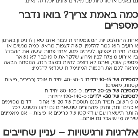
גם
באנים
או טורטיות עם מילויים שונים יוכלו להתאים.
כמה באמת צריך? בואו נדבר
מספרים
אחת ההתלבטויות המשמעותיות עבור אדם שאין לו ניסיון בארגון
אירועים הוא כמה להזמין. קשה לצפות מראש כמה מגשים או
כמה יחידות יספיקו. לעיתים מגש אחד פחות יעשה את ההבדל
בין אירוע מוצלח לבין אירוע שלקראת סופו כבר לא נשאר
מספיק אוכל, ואתם לא רוצים להיות במצב הזה. הנוסחה הבאה
מראה לכם את
הכמות המינימלית
שכדאי להזמין:
למסיבה של 10-15 ילדים
: כ-40-50 יחידות אוכל (כריכים, פיצות
קטנות, מאפים)
למסיבה של 20-25 ילדים
: כ-80-100 יחידות
למסיבה של 30+ ילדים
: כ-120-140 יחידות
טיפ חשוב: תמיד תכננו תוספת של 15-20 אחוז – ילדים מסוימים
אוכלים יותר, וחלק מההורים שנשארים גם ירצו לנשנש. לכל
היותר תישארו עם עודף קטן של כריכים או פיצות – אנו מאמינים
שיהיה מי שיאכל גם אותם…
אלרגיות ורגישויות – עניין שחייבים