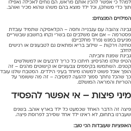
למה? כי אפשר להכין אותם מראש, הם נוחים לאכילה (אפילו
תוך כדי משחק), וכל ילד מוצא בהם משהו שהוא מכיר ואוהב.
המילויים המנצחים:
גבינה צהובה עם עגבנייה וחסה – הקלאסיקה שתמיד עובדת
פסטרמה – אם אם משלבים גם בשרי (קחו בחשבון שבשריים
מגיעים במגש נפרד מחלביים)
טחינה וירקות – שילוב בריא ומתאים גם לטבעונים או רגישים
לחלב
גבינת שמנת וחביתה
הטיפ שלנו מהניסיון: חיתכו כל כריך לרבעים או למשולשים
קטנים. השתמשו בקיסמים צבעוניים או קישוטים מהנים – זה
הופך אוכל פשוט למשהו מיוחד בעיני הילדים. המטבח שלנו עובד
כך שהכל נחתך סמוך להגעה למסיבה – זה מה ששומר על
הטריות והמראה המושלם.
מיני פיצות – אי אפשר להפסיד
פיצה זה הדבר האחד שכמעט כל ילד בארץ אוהב. בשנים
שעברנו בתחום, לא ראינו ילד אחד שסירב לפרוסת פיצה.
האופציות שעובדות הכי טוב: