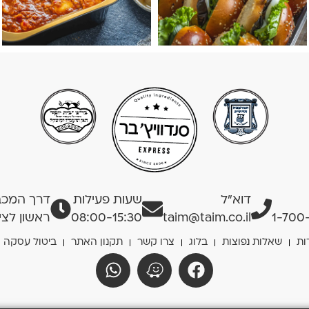
דוא”ל
שעות פעילות
דרך המכבים
1-700
taim@taim.co.il
08:00-15:30
ראשון לציו
ות
שאלות נפוצות
בלוג
צרו קשר
תקנון האתר
ביטול עסקה