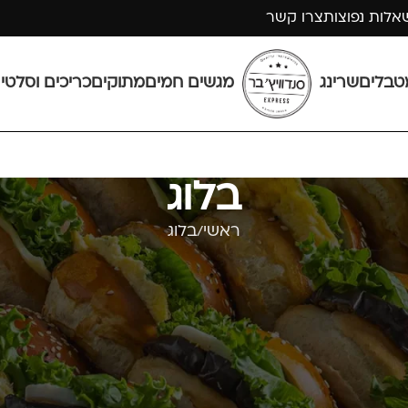
אלות נפוצות
צרו קשר
טבלים
שרינג
מגשים חמים
מתוקים
כריכים וסלטי
בלוג
ראשי
בלוג
בלוג
,
מאמרים
ים שף לאירועים?
 אירוע, משפחתי או אחר, היא השאלה כיצד בוחרים שף או 
אירוע, בין היתר, דרך האוכל שנגיש להם, הן מבחינת איכות